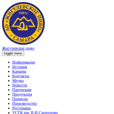
Жигулевское пиво
toggle menu
Информация
История
Карьера
Контакты
Медиа
Новости
Партнерам
Продукция
Проекты
Производство
Рестораны
УСГК им. В.И.Сапрунова